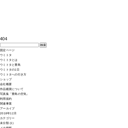
404
検
索:
固定ページ
ウミトタ
ウミトタとは
ウミトタと豊島
ウミトタの1日
ウミトタへの行き方
ショップ
会社概要
作品鑑賞について
写真集「豊島の空気」
利用規約
関連事業
アーカイブ
2018年12月
カテゴリー
未分類
(1)
メタ情報