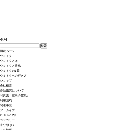
404
検
索:
固定ページ
ウミトタ
ウミトタとは
ウミトタと豊島
ウミトタの1日
ウミトタへの行き方
ショップ
会社概要
作品鑑賞について
写真集「豊島の空気」
利用規約
関連事業
アーカイブ
2018年12月
カテゴリー
未分類
(1)
メタ情報