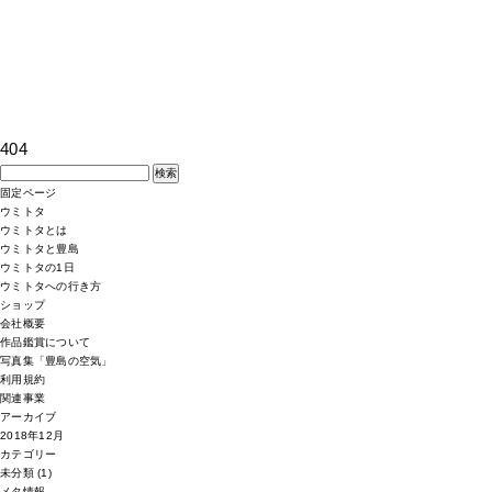
404
検
索:
固定ページ
ウミトタ
ウミトタとは
ウミトタと豊島
ウミトタの1日
ウミトタへの行き方
ショップ
会社概要
作品鑑賞について
写真集「豊島の空気」
利用規約
関連事業
アーカイブ
2018年12月
カテゴリー
未分類
(1)
メタ情報