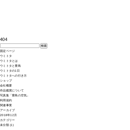
404
検
索:
固定ページ
ウミトタ
ウミトタとは
ウミトタと豊島
ウミトタの1日
ウミトタへの行き方
ショップ
会社概要
作品鑑賞について
写真集「豊島の空気」
利用規約
関連事業
アーカイブ
2018年12月
カテゴリー
未分類
(1)